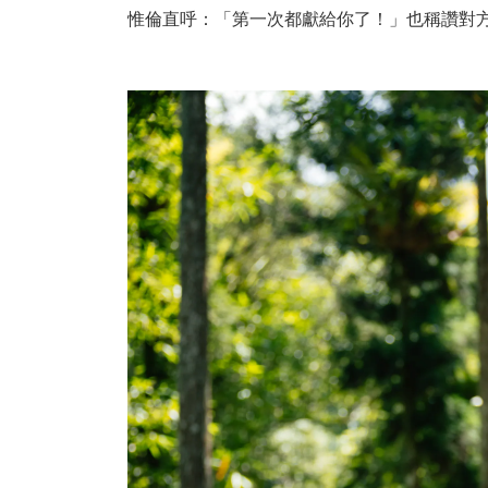
惟倫直呼：「第一次都獻給你了！」也稱讚對方讓身