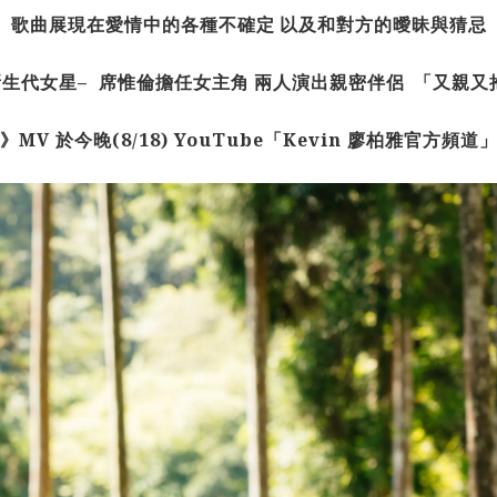
歌曲展現在愛情中的各種不確定
以及和對方的曖昧與猜忌
新生代女星
–
席惟倫擔任女主角
兩人演出親密伴侶
「又親又
》
MV
於今晚
(8/18) YouTube
「
Kevin
廖柏雅官方頻道