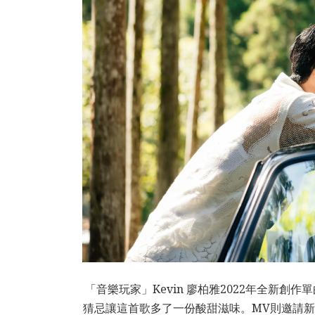
「音樂玩家」Kevin 廖柏雅2022年全新
猜忌讓這首歌多了一份酸甜滋味。MV則邀請新