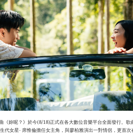
創作單曲《妳呢？》於今(8/18)正式在各大數位音樂平台全面發行
生代女星- 席惟倫擔任女主角，與廖柏雅演出一對情侶，更首