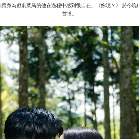
為戲劇菜鳥的他在過程中感到很自在。《妳呢？》 於今晚(8/18) 
首播。