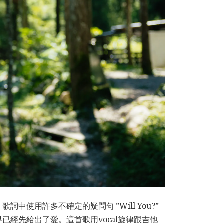
使用許多不確定的疑問句 ”Will You?”
經先給出了愛。這首歌用vocal旋律跟吉他