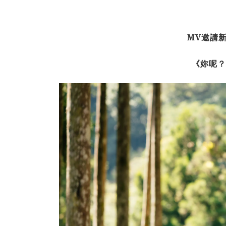
MV
邀請
《妳呢？