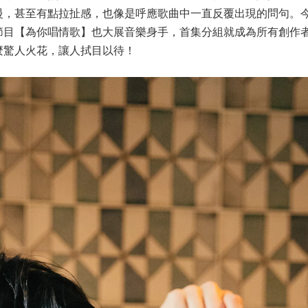
甚至有點拉扯感，也像是呼應歌曲中一直反覆出現的問句。今年夏
節目【為你唱情歌】也大展音樂身手，首集分組就成為所有創作
麼驚人火花，讓人拭目以待！