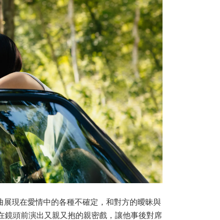
。歌曲展現在愛情中的各種不確定，和對方的曖昧與
次在鏡頭前演出又親又抱的親密戲，讓他事後對席