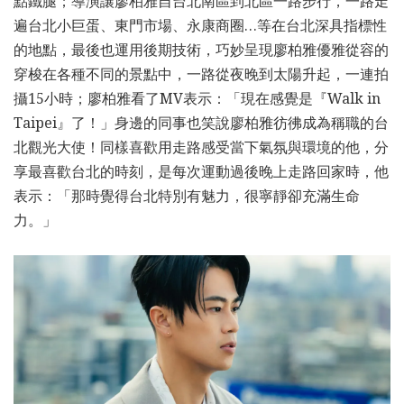
點鐵腿；導演讓廖柏雅自台北南區到北區一路步行，一路走
遍台北小巨蛋、東門市場、永康商圈…等在台北深具指標性
的地點，最後也運用後期技術，巧妙呈現廖柏雅優雅從容的
穿梭在各種不同的景點中，一路從夜晚到太陽升起，一連拍
攝15小時；廖柏雅看了MV表示：「現在感覺是『Walk in
Taipei』了！」身邊的同事也笑說廖柏雅彷彿成為稱職的台
北觀光大使！同樣喜歡用走路感受當下氣氛與環境的他，分
享最喜歡台北的時刻，是每次運動過後晚上走路回家時，他
表示：「那時覺得台北特別有魅力，很寧靜卻充滿生命
力。」