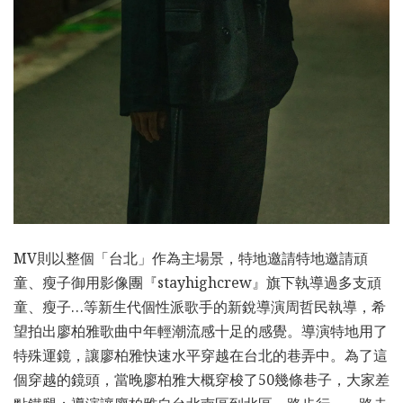
MV則以整個「台北」作為主場景，特地邀請特地邀請頑
童、瘦子御用影像團『stayhighcrew』旗下執導過多支頑
童、瘦子…等新生代個性派歌手的新銳導演周哲民執導，希
望拍出廖柏雅歌曲中年輕潮流感十足的感覺。導演特地用了
特殊運鏡，讓廖柏雅快速水平穿越在台北的巷弄中。為了這
個穿越的鏡頭，當晚廖柏雅大概穿梭了50幾條巷子，大家差