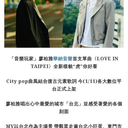
「音樂玩家」廖柏雅
華納音樂
首支單曲〈
LOVE IN
TAIPEI
〉全新樣貌
“
虎
”
你好看
City pop
曲風結合復古元素歌詞
今
(1/11)
各大數位平
台正式上架
廖柏雅唱出心中最愛的城市「台北」並
感受著愛的各個
刻面
MV
以台北作為主場景
帶觀眾走遍台北小巨蛋、東門市