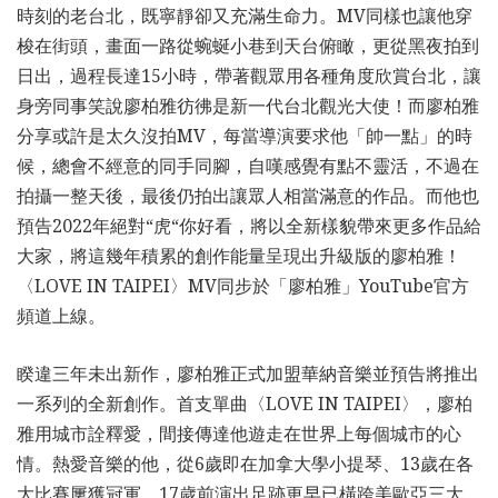
時刻的老台北，既寧靜卻又充滿生命力。MV同樣也讓他穿
梭在街頭，畫面一路從蜿蜒小巷到天台俯瞰，更從黑夜拍到
日出，過程長達15小時，帶著觀眾用各種角度欣賞台北，讓
身旁同事笑說廖柏雅彷彿是新一代台北觀光大使！而廖柏雅
分享或許是太久沒拍MV，每當導演要求他「帥一點」的時
候，總會不經意的同手同腳，自嘆感覺有點不靈活，不過在
拍攝一整天後，最後仍拍出讓眾人相當滿意的作品。而他也
預告2022年絕對“虎“你好看，將以全新樣貌帶來更多作品給
大家，將這幾年積累的創作能量呈現出升級版的廖柏雅！
〈LOVE IN TAIPEI〉MV同步於「廖柏雅」YouTube官方
頻道上線。
睽違三年未出新作，廖柏雅正式加盟華納音樂並預告將推出
一系列的全新創作。首支單曲〈LOVE IN TAIPEI〉，廖柏
雅用城市詮釋愛，間接傳達他遊走在世界上每個城市的心
情。熱愛音樂的他，從6歲即在加拿大學小提琴、13歲在各
大比賽屢獲冠軍，17歲前演出足跡更早已橫跨美歐亞三大