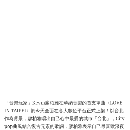
「音樂玩家」Kevin廖柏雅在華納音樂的首支單曲〈LOVE
IN TAIPEI〉於今天全面在各大數位平台正式上架！以台北
作為背景，廖柏雅唱出自己心中最愛的城市「台北」，City
pop曲風結合復古元素的歌詞，廖柏雅表示自己最喜歡深夜