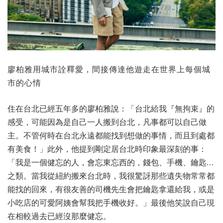
廖柏雅用城市詮釋愛，間接傳達他遊走在世界上每個城
市的心情
住在台北已經五年多的廖柏雅說：「台北給我『無拘束』的
感受，可能因為是自己一人搬到台北，凡事都可以自己做
主。不管何時在台北永遠都能找到想做的事情，而且到處都
有美食！」此外，他提到剛定居台北時印象最深刻的事：
「我是一個健忘的人，會忘東忘西的，錢包、手機、鑰匙…
之類。當我從紐約搬來台北時，我很驚訝那些遺失物常常都
能找的回來，有很友善的司機先生會把鑰匙拿還給我，或是
小吃店的可愛阿姨會幫我把手機收好。」最後他笑說自己現
在相較過去已經沒那麼健忘。