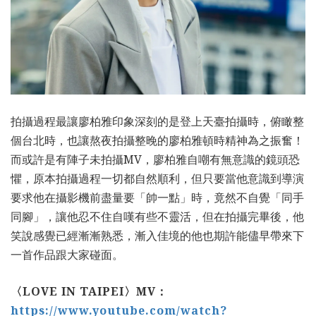
拍攝過程最讓廖柏雅印象深刻的是登上天臺拍攝時，俯瞰整
個台北時，也讓熬夜拍攝整晚的廖柏雅頓時精神為之振奮！
而或許是有陣子未拍攝MV，廖柏雅自嘲有無意識的鏡頭恐
懼，原本拍攝過程一切都自然順利，但只要當他意識到導演
要求他在攝影機前盡量要「帥一點」時，竟然不自覺「同手
同腳」，讓他忍不住自嘆有些不靈活，但在拍攝完畢後，他
笑說感覺已經漸漸熟悉，漸入佳境的他也期許能儘早帶來下
一首作品跟大家碰面。
〈
LOVE IN TAIPEI
〉
MV
：
https://www.youtube.com/watch?