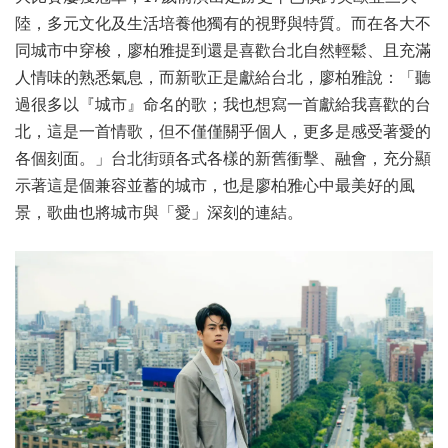
陸，多元文化及生活培養他獨有的視野與特質。而在各大不
同城市中穿梭，廖柏雅提到還是喜歡台北自然輕鬆、且充滿
人情味的熟悉氣息，而新歌正是獻給台北，廖柏雅說：「聽
過很多以『城市』命名的歌；我也想寫一首獻給我喜歡的台
北，這是一首情歌，但不僅僅關乎個人，更多是感受著愛的
各個刻面。」台北街頭各式各樣的新舊衝擊、融會，充分顯
示著這是個兼容並蓄的城市，也是廖柏雅心中最美好的風
景，歌曲也將城市與「愛」深刻的連結。