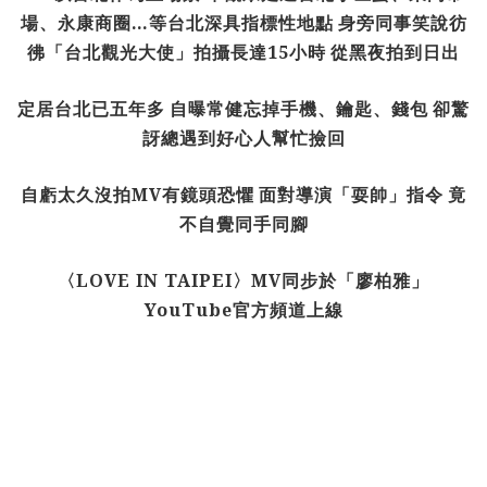
場、永康商圈
…
等台北深具指標性地點
身旁同事笑說彷
彿「台北觀光大使」拍攝長達
15
小時
從黑夜拍到日出
定居台北已五年多
自曝常健忘掉手機、鑰匙、錢包
卻驚
訝總遇到好心人幫忙撿回
自虧太久沒拍
MV
有鏡頭恐懼
面對導演「耍帥」指令
竟
不自覺同手同腳
〈
LOVE IN TAIPEI
〉
MV
同步於「廖柏雅」
YouTube
官方頻道上線