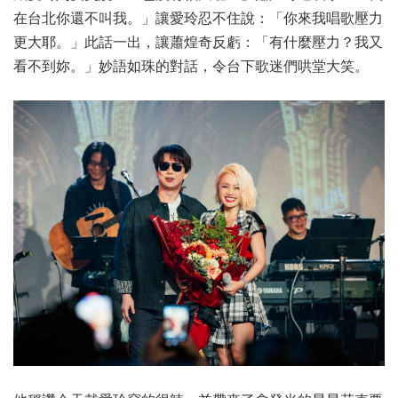
在台北你還不叫我。」讓愛玲忍不住說：「你來我唱歌壓力
更大耶。」此話一出，讓蕭煌奇反虧：「有什麼壓力？我又
看不到妳。」妙語如珠的對話，令台下歌迷們哄堂大笑。