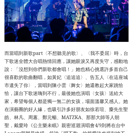
而當唱到新歌part〈不想聽見的歌〉、〈我不委屈〉時，台
下歌迷全體大合唱熱情回應，讓她眼淚又再度失守，感動地
說：「沒想到你們新歌都會唱！」她也精心挑選許多首自己
很喜歡的歌曲翻唱，如黃妃〈追追追〉、告五人〈在這座城
市遺失了你〉，當唱到陳小雲〈舞女〉她還教起大家跳恰
恰，讓台下歌迷嗨到不行，最後她也演唱〈女孩〉送給大
家，希望每個人都是獨一無二的女孩，場面溫馨又感人。她
在演藝圈的好人緣，也吸引許多好朋友如徐若瑄、麋先生聖
皓、林凡、周蕙、鄭元暢、MATZKA、那那大師等人朝
聖，戴愛玲《公主樂未眠》親密巡迴演唱會4/9則將在台中