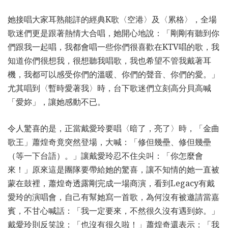
她接唱大家耳熟能詳的經典K歌〈空港〉及〈累格〉，全場
歌迷們更是跟著熱情大合唱，她開心地說：「剛剛有聽到你
們跟我一起唱，我都會唱一些你們很喜歡在KTV唱的歌，我
知道你們很想我，很想聽我唱歌，我也希望不管我戴著耳
機，我都可以感受你們的溫暖、你們的聲音、你們的愛。」
尤其唱到〈暫時愛著我〉時，台下歌迷們立刻高分貝高喊
「愛妳」，讓她感動不已。
令人驚喜的是，正當戴愛玲要唱〈暗了，亮了〉時，「金曲
歌王」蕭煌奇竟突然登場，大喊：「修但幾壘、修但幾壘
（等一下台語）。」讓戴愛玲忍不住尖叫：「你怎麼會
來！」原來這是團隊要帶給她的驚喜，讓不知情的她一直被
蒙在鼓裡，蕭煌奇透露剛完成一場商演，看到Legacy有戴
愛玲的演唱會，自己有幫她寫一首歌，為何沒有被邀請當嘉
賓，不甘心喊話：「我一定要來，不然很久沒有遇到妳。」
戴愛玲則反笑說：「也沒有很久啦！」蕭煌奇還表示：「我