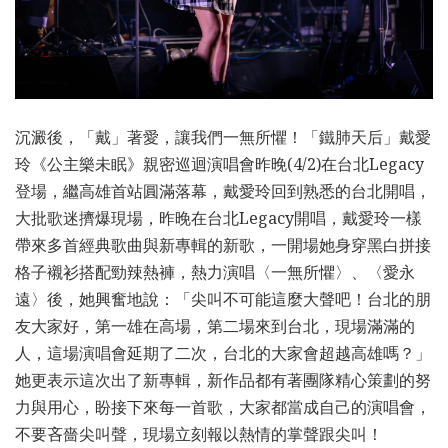
沉澱後，「戴」著愛，讓我們一無所懼！「鐵肺天后」戴愛
玲《公主樂未眠》親密巡迴演唱會昨晚(4/2)在台北Legacy
登場，繼高雄首站圓滿落幕，戴愛玲回到熟悉的台北開唱，
大批歌迷擠爆現場，昨晚在台北Legacy開唱，戴愛玲一樣
帶來多首經典歌曲與新專輯的新歌，一開場她身穿黑白拼接
格子襯衫搭配勁辣熱褲，熱力演唱〈一無所懼〉、〈愛永
遠〉後，她興奮地說：「尖叫不可能這麼大聲吧！台北的朋
友大家好，第一雄在高場，第二場來到台北，現場滿滿的
人，這場演唱會延期了二次，台北的大家會超越高雄嗎？」
她更表示這次出了新專輯，新作品都有著團隊精心策劃的努
力與用心，盼接下來每一首歌，大家都當成自己的演唱會，
不要吝嗇尖叫聲，現場立刻報以熱情的掌聲跟尖叫！