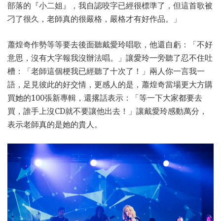
部落的『小二姐』，我自認咬字已經很標準了，但這首歌被
刁了很久，老師真的很嚴格，嚴格才有好作品。」
蕭煌奇作勢等等要去後面聽戴愛玲唱歌，他還自虧：「不好
意思，沒有大字報我沒辦法唱。」讓愛玲一旁聽了忍不住吐
槽：「老師這個梗我已經聽了十次了！」兩人你一言我一
語，足見彼此的好交情，更感人的是，蕭煌奇當場更大方購
買她的100張新專輯，還撂話表示：「等一下大家都要去
買，誰手上沒CD就不要讓他出去！」讓戴愛玲感動萬分，
表示老師真的是她的貴人。