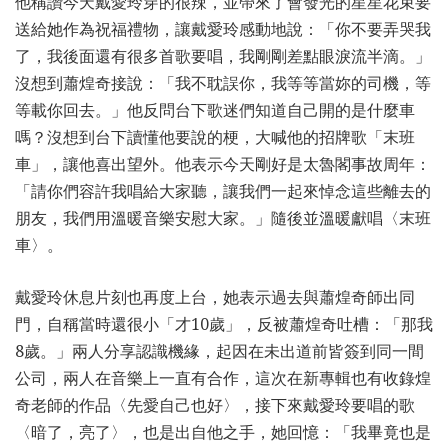
他稱讚今天戴愛玲穿的很辣，並帶來了會發光的星星花束要
送給她作為祝福禮物，讓戴愛玲感動地說：「你不要弄哭我
了，我後面還有很多首歌要唱，我剛剛差點眼淚流半滴。」
沒想到蕭煌奇接說：「我不耽誤你，我等等當妳的司機，等
等載你回去。」他反問台下歌迷們知道自己開的是什麼車
嗎？沒想到台下讀懂他要說的梗，大喊他的招牌歌「末班
車」，讓他喜出望外。他表示今天剛好是太魯閣事故周年：
「請你們容許我唱給大家聽，讓我們一起來悼念這些離去的
朋友，我們用溫暖音樂安慰大家。」隨後並溫暖獻唱〈末班
車〉。
戴愛玲休息片刻也再度上台，她表示過去與蕭煌奇師出同
門，自稱當時還很小「才10歲」，反被蕭煌奇吐槽：「那我
8歲。」兩人分享認識機緣，起因在未出道前皆簽到同一間
公司，兩人在音樂上一直有合作，這次在新專輯也有收錄煌
奇老師的作品〈先愛自己也好〉，接下來戴愛玲要唱的歌
〈暗了，亮了〉，也是出自他之手，她回憶：「我畢竟也是