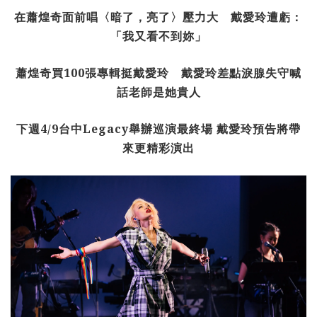
在蕭煌奇面前唱〈暗了，亮了〉壓力大 戴愛玲遭虧：
「我又看不到妳」
蕭煌奇買100
張專輯挺戴愛玲 戴愛玲差點淚腺失守喊
話老師是她貴人
下週4/9
台中Legacy
舉辦巡演最終場
戴愛玲預告將帶
來更精彩演出