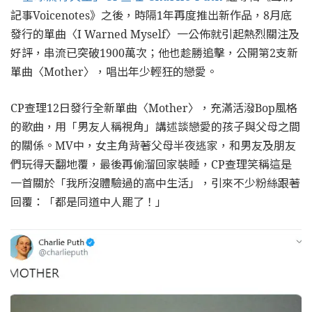
記事Voicenotes》之後，時隔1年再度推出新作品，8月底
發行的單曲〈I Warned Myself〉一公佈就引起熱烈關注及
好評，串流已突破1900萬次；他也趁勝追擊，公開第2支新
單曲〈Mother〉，唱出年少輕狂的戀愛。
CP查理12日發行全新單曲〈Mother〉，充滿活潑Bop風格
的歌曲，用「男友人稱視角」講述談戀愛的孩子與父母之間
的關係。MV中，女主角背著父母半夜逃家，和男友及朋友
們玩得天翻地覆，最後再偷溜回家裝睡，CP查理笑稱這是
一首關於「我所沒體驗過的高中生活」，引來不少粉絲跟著
回覆：「都是同道中人罷了！」