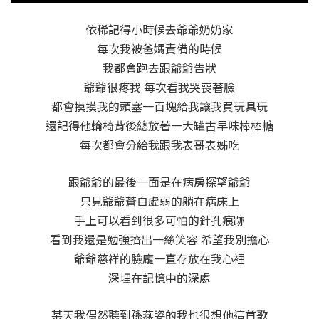
依稀記得小時候去爺爺奶奶家
每次我被爸媽責備的時候
我都會跑去跟爺爺告狀
爺爺很疼我 每次看我哭喪著臉
都會摸摸我的頭塞一百塊給我讓我買玩具玩
還記得他輪椅背後總放著一大罐古早味棒棒糖
每次都會分給我跟我表哥表姊吃
跟爺爺的最後一面是在病房探望爺爺
只見爺爺蒼白虛弱的躺在病床上
手上可以看到很多可怕的針孔痕跡
看到我還是勉強擠出一絲笑容 希望我別擔心
爺爺慈祥的臉龐一直存放在我心裡
深埋在記憶中的深處
某天我偶然聽到孫燕姿的我也很想他這首歌