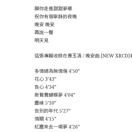
願你走進甜甜夢鄉
祝你有個寧靜的夜晚
晚安 晚安
再說一聲
明天見
這張專輯收錄在費玉清 / 晚安曲 [NEW XRC
多情總為無情傷 4’50”
花心 3’43”
負心 4’34”
新鴛鴦蝴蝶夢 4’04”
塵緣 5’10”
告別的年代 5’27”
情關 4’15”
紅塵來去一場夢 4’26”