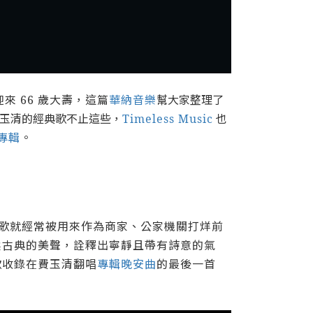
迎來 66 歲大壽，這篇
華納音樂
幫大家整理了
費玉清的經典歌不止這些，
Timeless Music
也
專輯
。
首歌就經常被用來作為商家、公家機關打烊前
柔古典的美聲，詮釋出寧靜且帶有詩意的氣
歌收錄在費玉清翻唱
專輯晚安曲
的最後一首