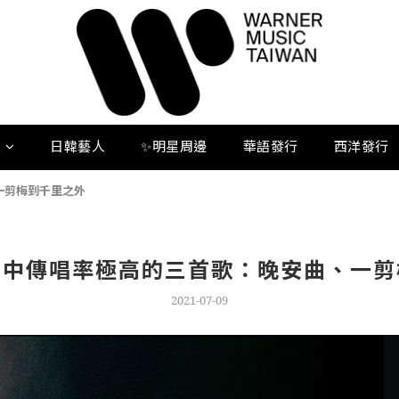
人
日韓藝人
✨明星周邊
華語發行
西洋發行
一剪梅到千里之外
曲中傳唱率極高的三首歌：晚安曲、一剪
2021-07-09