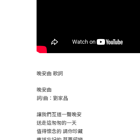
晚安曲 歌詞
晚安曲
詞/曲：劉家昌
讓我們互道一聲晚安
送走這匆匆的一天
值得懷念的 請你珍藏
應該忘記的 莫再留戀