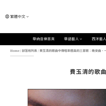
繁體中文
華納音樂首頁
華語藝人
西洋藝
Home
/
部落格列表
/
費玉清的歌曲中傳唱率極高的三首歌：晚安曲、
費玉清的歌