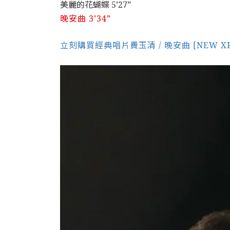
美麗的花蝴蝶 5’27”
晚安曲 3’34”
立刻購買經典唱片費玉清 / 晚安曲 [NEW XR