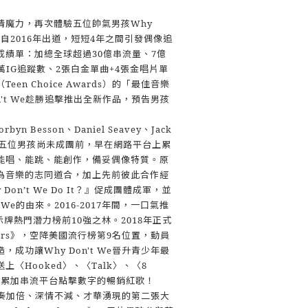
情魔力，再次體驗五位帥氣男孩Why
白！自2016年出道，短短4年之間引發偶像追
成績單：加總全球超過30億串流量、7億
00萬IG追蹤數、2張白金單曲+4張金唱片單
en Choice Awards）的「最佳音樂
n't We趁勝追擊推出全新作品，預告男孩
byn Besson、Daniel Seavey、Jack
erron五位男孩尚未成團前，早在網路平台上累
能唱、能跳、能創作，備妥偶像特質。原
為音樂的志同道合，加上先前彼此合作經
Don’t We Do It？』促成團體成軍，並
t We的由來。2016-2017年間，一口氣推
示牌熱門潛力榜前10強之林。2018年正式
ters》，空降美國流行榜第9名位置，動員
成功讓Why Don't We晉升青少年最
〈Hooked〉、〈Talk〉、〈8
首快速累加串流平台點擊數字的暢銷紅歌！
出版節奏加倍、深情不減、才華湧現的第二張大