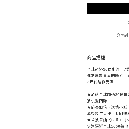
分享到
商品描述
全球超過30億串流、7億
揮別屬於青春的陽光可
Z世代唱作男團
★加總全球超過30億串
孩蛻變回歸！
★節奏加倍、深情不減
幕後製作大任、共同撰
★首波單曲〈Fallin' 
快速逼近全球5000萬串流