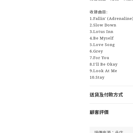
收錄曲目:
1.Fallin' (Adrenaline
2.Slow Down
3.Lotus Inn
4.Be Myself
5.Love Song
6.Grey
7.For You
8.I'll Be Okay
9.Look At Me
10.Stay
送貨及付款方式
顧客評價