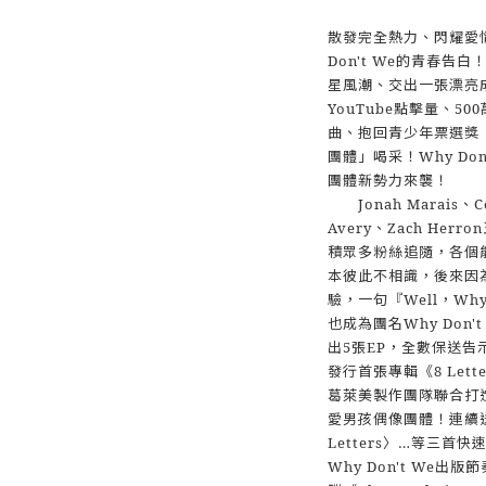
散發完全熱力、閃耀愛
Don't We的青春告
星風潮、交出一張漂亮
YouTube點擊量、5
曲、抱回青少年票選獎（Te
團體」喝采！Why Do
團體新勢力來襲！
Jonah Marais、Cor
Avery、Zach H
積眾多粉絲追隨，各個
本彼此不相識，後來因
驗，一句『Well，Why 
也成為團名Why Don'
出5張EP，全數保送告
發行首張專輯《8 Let
葛萊美製作團隊聯合打造，
愛男孩偶像團體！連續送上
Letters〉…等三
Why Don't We