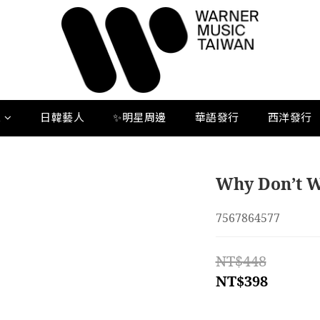
人
日韓藝人
✨明星周邊
華語發行
西洋發行
Why Don’t 
7567864577
NT$448
NT$398