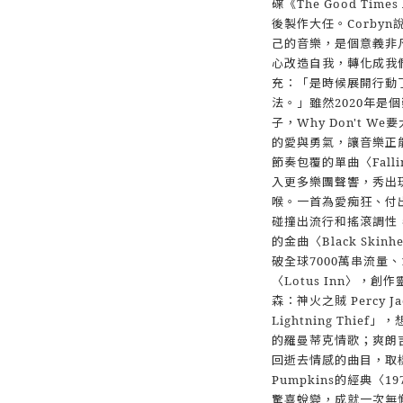
碟《The Good Time
後製作大任。Corby
己的音樂，是個意義非
心改造自我，轉化成我們
充：「是時候展開行動
法。」雖然2020年是
子，Why Don't 
的愛與勇氣，讓音樂正
節奏包覆的單曲〈Fallin' 
入更多樂團聲響，秀出
喉。一首為愛痴狂、付
碰撞出流行和搖滾調性，取
的金曲〈Black Ski
破全球7000萬串流量、
〈Lotus Inn〉，
森：神火之賊 Percy Jac
Lightning Thi
的羅曼蒂克情歌；爽朗吉
回逝去情感的曲目，取樣叱
Pumpkins的經典〈19
驚喜蛻變，成就一次無