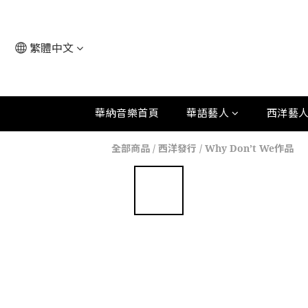
繁體中文
華納音樂首頁
華語藝人
西洋藝
全部商品
/
西洋發行
/
Why Don’t We作品