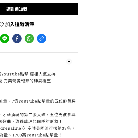
貨到通知我
加入追蹤清單
YouTube點擊 爆棚人氣支持
愛 完美蛻變輕熟的帥氣穩重
流量、7億YouTube點擊量的五位帥氣男
、才華湧現的第二張大碟，五位男孩參與
寫歌曲，改造成理想團隊的形象！
(Adrenaline)〉空降美國流行榜第37名，
量、1700萬YouTube點擊量！