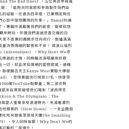
s And The Bad Ones》，五位男孩參與幕
n說道：「能夠共同寫歌和參與製作我們自
凡的經驗。在過去四年裡，已累積足夠信
心目中理想團隊的形象。」Daniel則補
了，專輯中滿載著我們的創意、旋律和想
個艱辛時刻，伴隨我們渡過悲喜交織的日
We要大家不放棄的邁開步伐向前行，散播滿滿
能量消弭情緒的緊張和不安！ 首波以強烈
(Adrenaline)〉，Why Don't We添
玩樂器的才情，同時輪流演唱展現好歌
出一切，就此深陷情網的愛戀歌謠，過癮
樣饒舌天王Kanye West實驗大爆發
nhead〉，空降美國流行榜第37名，快速突
1900萬YouTube點擊量；第二波攻勢
創作靈感來自票房破億奇幻電影「波西傑克
kson & The Olympians：The
ef」，想與愛人重複享受浪漫時光，充滿著濃烈
他撥奏的〈Slow Down〉，一支企圖追
咤另類搖滾領域天團The Smashing
79〉，令人回味無窮！Why Don't We的
懈可擊的二度進化！