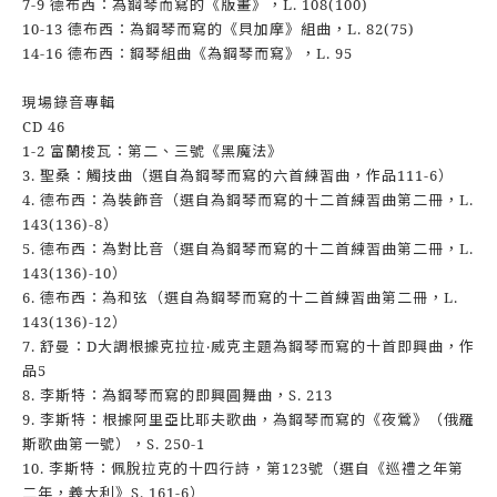
7-9 德布西：為鋼琴而寫的《版畫》，L. 108(100)
10-13 德布西：為鋼琴而寫的《貝加摩》組曲，L. 82(75)
14-16 德布西：鋼琴組曲《為鋼琴而寫》，L. 95
現場錄音專輯
CD 46
1-2 富蘭梭瓦：第二、三號《黑魔法》
3. 聖桑：觸技曲（選自為鋼琴而寫的六首練習曲，作品111-6）
4. 德布西：為裝飾音（選自為鋼琴而寫的十二首練習曲第二冊，L.
143(136)-8）
5. 德布西：為對比音（選自為鋼琴而寫的十二首練習曲第二冊，L.
143(136)-10）
6. 德布西：為和弦（選自為鋼琴而寫的十二首練習曲第二冊，L.
143(136)-12）
7. 舒曼：D大調根據克拉拉‧威克主題為鋼琴而寫的十首即興曲，作
品5
8. 李斯特：為鋼琴而寫的即興圓舞曲，S. 213
9. 李斯特：根據阿里亞比耶夫歌曲，為鋼琴而寫的《夜鶯》（俄羅
斯歌曲第一號），S. 250-1
10. 李斯特：佩脫拉克的十四行詩，第123號（選自《巡禮之年第
二年，義大利》S. 161-6）