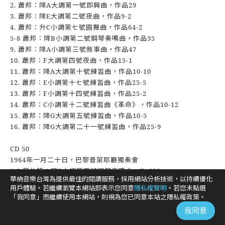
2. 蕭邦：降A大調第一號即興曲，作品29
3. 蕭邦：降E大調第二號夜曲，作品9-2
4. 蕭邦：升C小調第七號圓舞曲，作品64-2
5-8 蕭邦：降B小調第二號鋼琴奏鳴曲，作品35
9. 蕭邦：降A小調第三號敘事曲，作品47
10. 蕭邦：F大調第四號夜曲，作品15-1
11. 蕭邦：降A大調第十號練習曲，作品10-10
12. 蕭邦：E小調第十七號練習曲，作品25-5
13. 蕭邦：F小調第十四號練習曲，作品25-2
14. 蕭邦：C小調第十二號練習曲《革命》，作品10-12
15. 蕭邦：降G大調第五號練習曲，作品10-5
16. 蕭邦：降G大調第二十一號練習曲，作品25-9
CD 50
1964年一月二十日，巴黎普萊耶廳獨奏會
1-3 莫札特：降E大調第四號鋼琴奏鳴曲，K. 282
華納音樂台灣為提供最佳的閱讀服務，採用網站分析技術，以持續優化
4-6 蕭邦：B小調第三號鋼琴奏鳴曲，作品58（因錄音技術問題，
用戶體驗。若繼續瀏覽本網站即表示您同意
隱私權聲明
。若您未點選
只有前三樂章）
「我同意」而繼續使用本網站，則視為您已同意本站之隱私權政策。
7-19 舒曼：為鋼琴而寫的《兒時情景》，作品15
我同意
20-22 普羅高菲夫：降B大調第七號鋼琴奏鳴曲，作品83