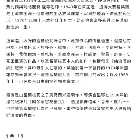
富蘭梭瓦1924年出生在德國的法國外交官家庭，師從柯爾托、勒
費比爾與瑪格麗特‧隆等名師，1943年在首屆隆─提博大賽獲獎而
走上職業生涯。但是他的生活放蕩揮霍，沉溺於煙酒，流連於夜生
活，1970年以四十六歲的壯年死亡，結束他豐富多彩甚至充滿戲
劇性的一生。
這套唱片收錄的富蘭梭瓦錄音中，蕭邦作品的份量極重，但是也有
巴哈、巴爾托克、貝多芬、德布西、佛瑞、法朗克、亨德密特、李
斯特、孟德爾頌、莫札特、普羅高菲夫、拉威爾、聖桑、舒曼、史
克里亞賓的作品，以及富蘭梭瓦本人的創作，包括電影《給流氓的
詩》配樂。其中最引人注意的，莫過於第一次發行的1970年法國
諾昂獨奏會實況。這是富蘭梭瓦逝世前四個月的演出；以及1969
年十一月在東京日生劇場的獨奏會實況。
最後是由富蘭梭瓦之子馬克西米連製作，導演吉里耶在1998年拍
攝的紀錄片《鋼琴家富蘭梭瓦》。透過影像檔案、音樂、照片⋯⋯
他們讓為富蘭梭瓦為自己發聲，重塑這位傳奇鋼琴家的生活與最貼
近現實的肖像。
§ 曲 目 §