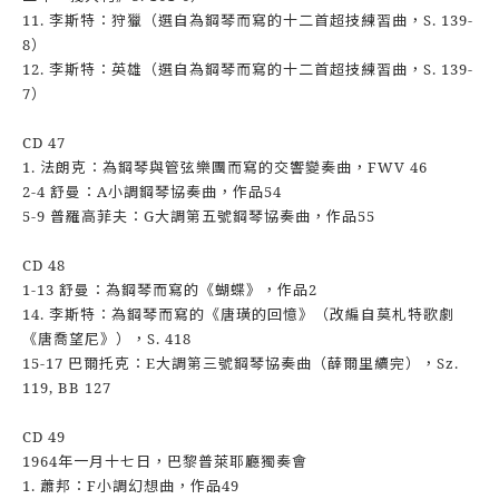
11. 李斯特：狩獵（選自為鋼琴而寫的十二首超技練習曲，S. 139-
8）
12. 李斯特：英雄（選自為鋼琴而寫的十二首超技練習曲，S. 139-
7）
CD 47
1. 法朗克：為鋼琴與管弦樂團而寫的交響變奏曲，FWV 46
2-4 舒曼：A小調鋼琴協奏曲，作品54
5-9 普羅高菲夫：G大調第五號鋼琴協奏曲，作品55
CD 48
1-13 舒曼：為鋼琴而寫的《蝴蝶》，作品2
14. 李斯特：為鋼琴而寫的《唐璜的回憶》（改編自莫札特歌劇
《唐喬望尼》），S. 418
15-17 巴爾托克：E大調第三號鋼琴協奏曲（薛爾里續完），Sz.
119, BB 127
CD 49
1964年一月十七日，巴黎普萊耶廳獨奏會
1. 蕭邦：F小調幻想曲，作品49