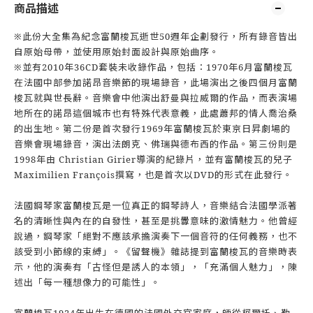
商品描述
※此份大全集為紀念富蘭梭瓦逝世50週年企劃發行，所有錄音皆出
自原始母帶，並使用原始封面設計與原始曲序。
※並有2010年36CD套裝未收錄作品，包括：1970年6月富蘭梭瓦
在法國中部參加諾昂音樂節的現場錄音，此場演出之後四個月富蘭
梭瓦就與世長辭。音樂會中他演出舒曼與拉威爾的作品，而表演場
地所在的諾昂這個城市也有特殊代表意義，此處蕭邦的情人喬治桑
的出生地。第二份是首次發行1969年富蘭梭瓦於東京日昇劇場的
音樂會現場錄音，演出法朗克、佛瑞與德布西的作品。第三份則是
1998年由 Christian Girier導演的紀錄片，並有富蘭梭瓦的兒子
Maximilien François撰寫，也是首次以DVD的形式在此發行。
法國鋼琴家富蘭梭瓦是一位真正的鋼琴詩人，音樂結合法國學派著
名的清晰性與內在的自發性，甚至是挑釁意味的激情魅力。他曾經
說過，鋼琴家「絕對不應該承擔演奏下一個音符的任何義務，也不
該受到小節線的束縛」。《留聲機》雜誌提到富蘭梭瓦的音樂時表
示，他的演奏有「古怪但是誘人的本領」，「充滿個人魅力」，陳
述出「每一種想像力的可能性」。