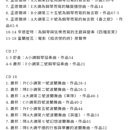
6. 孟德爾頌：A大調第四號為鋼琴而寫的無言歌，作品19b-4
7. 孟德爾頌：E大調為鋼琴而寫的輪旋隨想曲，作品14
8. 孟德爾頌：B小調第三十五號為鋼琴而寫的無言歌，作品67-5
9. 孟德爾頌：A大調第三十號為鋼琴而寫的無言歌《春之歌》，作
品62-6
10-14 亨德密特：為鋼琴與弦樂而寫的主題與變奏《四種氣質》
15-18 富蘭梭瓦：電影《給流氓的詩》原聲帶
CD 17
1-3 舒曼：A小調鋼琴協奏曲，作品54
4-6 蕭邦：F小調第二號鋼琴協奏曲，作品21
CD 18
1. 蕭邦：升C小調第一號波蘭舞曲，作品26-1
2. 蕭邦：降E小調第二號波蘭舞曲，作品26-2
3. 蕭邦：A大調第三號波蘭舞曲《軍隊》，作品40-1
4. 蕭邦：C小調第四號波蘭舞曲，作品40-2
5. 蕭邦：升F小調第五號波蘭舞曲，作品44
6. 蕭邦：降A大調第六號波蘭舞曲《英雄》，作品53
7. 蕭邦：降A大調第七號幻想波蘭舞曲，作品61
8. 蕭邦：降E大調平穩的行板與華麗的波蘭舞曲，作品22