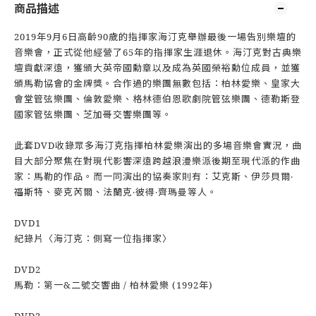
商品描述
2019年9月6日高齡90歲的指揮家海汀克舉辦最後一場告別樂壇的
音樂會，正式從他經營了65年的指揮家生涯退休。海汀克對古典樂
壇貢獻深遠，獲頒大英帝國勳章以及成為英國榮裕勳位成員，並獲
頒馬勒協會的金牌獎。合作過的樂團無數包括：柏林愛樂、皇家大
會堂管弦樂團、倫敦愛樂、格林德伯恩歌劇院管弦樂團、德勒斯登
國家管弦樂團、芝加哥交響樂團等。
此套DVD收錄眾多海汀克指揮柏林愛樂演出的多場音樂會實況，曲
目大部分聚焦在對現代影響深遠跨越浪漫樂派後期至現代派的作曲
家：馬勒的作品。而一同演出的協奏家則有：艾克斯、伊莎貝爾‧
福斯特、麥克芮爾、法蘭克‧彼得‧齊瑪曼等人。
DVD1
紀錄片〈海汀克：側寫一位指揮家〉
DVD2
馬勒：第一&二號交響曲 / 柏林愛樂 (1992年)