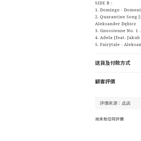
SIDE B :
1. Domingo - Domenic
2. Quarantine Song [f
Aleksander Dębicz
3. Gnossienne No. 1 -
4. Adela [feat. Jakub
5. Fairytale - Aleksa
送貨及付款方式
顧客評價
尚未有任何評價