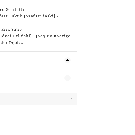
o Scarlatti
eat. Jakub Józef Orliński] -
 Erik Satie
 Józef Orliński] - Joaquín Rodrigo
nder Dębicz