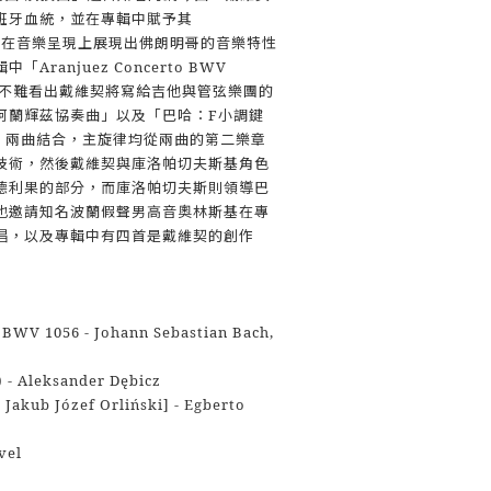
班牙血統，並在專輯中賦予其
名，在音樂呈現上展現出佛朗明哥的音樂特性
ranjuez Concerto BWV
上不難看出戴維契將寫給吉他與管弦樂團的
阿蘭輝茲協奏曲」以及「巴哈：F小調鍵
6」兩曲結合，主旋律均從兩曲的第二樂章
技術，然後戴維契與庫洛帕切夫斯基角色
德利果的部分，而庫洛帕切夫斯則領導巴
也邀請知名波蘭假聲男高音奧林斯基在專
唱，以及專輯中有四首是戴維契的創作
 BWV 1056 - Johann Sebastian Bach,
 - Aleksander Dębicz
. Jakub Józef Orliński] - Egberto
vel