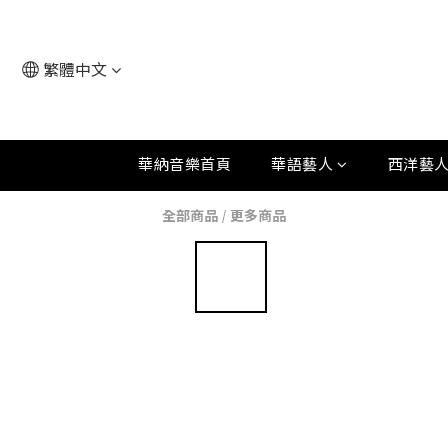
繁體中文
華納音樂首頁
華語藝人
西洋藝
全部商品
/
更多商品