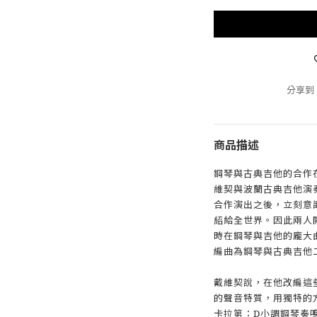
分享到
商品描述
鋼琴與古典吉他的合作
維契與波蘭古典吉他演
合作演出之後，立刻意
紹給全世界。因此兩人
時在鋼琴與吉他的龐大
編曲為鋼琴與古典吉他
戴維契說，在他改編這
的聲音特質，用獨特的
卡拉第：D小調鋼琴奏