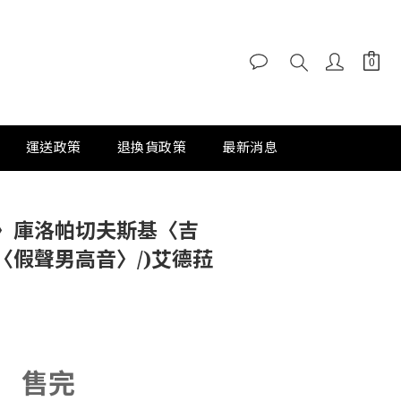
運送政策
退換貨政策
最新消息
〉庫洛帕切夫斯基〈吉
〈假聲男高音〉/)艾德菈
售完