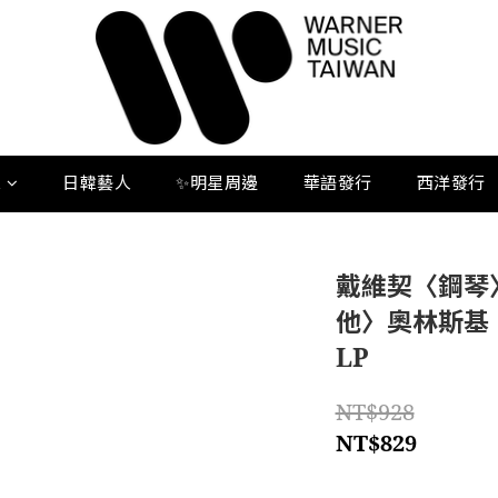
人
日韓藝人
✨明星周邊
華語發行
西洋發行
戴維契〈鋼琴
他〉奧林斯基
LP
NT$928
NT$829