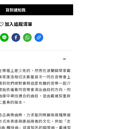
貨到通知我
加入追蹤清單
在樂壇上是少見的，然而在波蘭鋼琴家戴
奏家庫洛帕切夫斯基首次一同在音樂會上
識到他們絕對要將這麼有趣的音樂一起介
開始依循著同音樂會演出曲目的方向，同
曲庫中尋找適合的曲目，並由戴維契重新
二重奏的版本。
些古典樂曲時，力求能同時展現兩種樂器
方式來表達與連結兩者的文化。例如「史
鳴曲-觸技曲」這首知名的鋼琴曲，戴維契