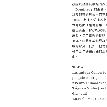
改編以發掘其原始的西
「Domingo」的曲
以及即興的形式。而專輯中「A
1056」此曲，從曲名
世界名曲「羅德利果：
盤協奏曲，BWV105
出發，使用電影的拼貼
互換，由戴維契領導羅
哈的部分。此外，他們
輯中合作擔任兩曲的演
曲。
SIDE A:
1.Aranjuez Concerto
Joaquín Rodrigo
2.Pedro (Almodovar)
3.Água e Vinho [feat
Gismonti
4.Ravel - Maurice Ra