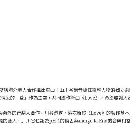
End首度與海外藝人合作推出單曲！由川谷繪音擔任靈魂人物的獨立樂團i
含各種情感的「愛」作為主題，共同創作新曲《Love》，希望能讓
是第一次與海外的音樂人合作，川谷透露，這次新歌《Love》的製
藝人。」川谷也認為pH-1的饒舌與indigo la End的音樂相