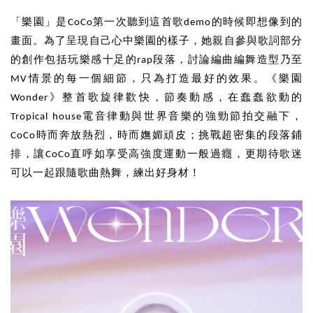
「樂園」是CoCo第一次聽到這首歌demo的時候即想像到的
畫面。為了呈現自己心中樂園的樣子，她親自參與歌詞部分
的創作包括玩樂感十足的rap段落，討論編曲編舞造型乃至
MV情景的每一個細節，只為打造最好的效果。《樂園
Wonder》整首歌旋律歡快，節奏動感，在蠢蠢欲動的
Tropical house電音律動與世界音樂的強勁節拍交融下，
CoCo時而奔放熱烈，時而嫵媚頑皮；挑戰超密集的段落鋪
排，讓CoCo直呼如享受高強度運動一般過癮，更期待歌迷
可以一起跟隨歌曲熱舞，練出好身材！