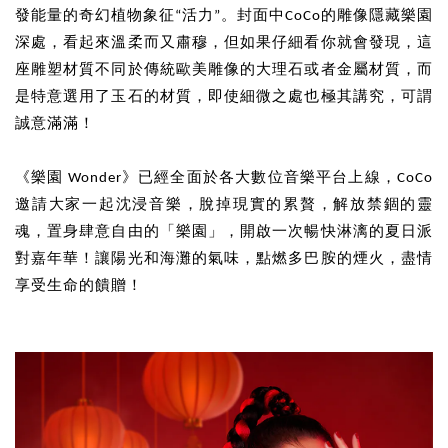
發能量的奇幻植物象征“活力”。封面中CoCo的雕像隱藏樂園
深處，看起來溫柔而又肅穆，但如果仔細看你就會發現，這
座雕塑材質不同於傳統歐美雕像的大理石或者金屬材質，而
是特意選用了玉石的材質，即使細微之處也極其講究，可謂
誠意滿滿！
《樂園 Wonder》已經全面於各大數位音樂平台上線，CoCo
邀請大家一起沈浸音樂，脫掉現實的累贅，解放禁錮的靈
魂，置身肆意自由的「樂園」，開啟一次暢快淋漓的夏日派
對嘉年華！讓陽光和海灘的氣味，點燃多巴胺的煙火，盡情
享受生命的饋贈！