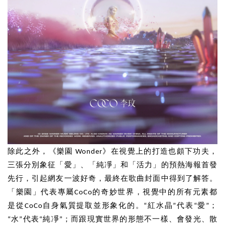
除此之外，《樂園 Wonder》在視覺上的打造也頗下功夫，
三張分別象征「愛」、「純凈」和「活力」的預熱海報首發
先行，引起網友一波好奇，最終在歌曲封面中得到了解答。
「樂園」代表專屬CoCo的奇妙世界，視覺中的所有元素都
是從CoCo自身氣質提取並形象化的。“紅水晶”代表“愛”；
“水”代表“純凈”；而跟現實世界的形態不一樣、會發光、散