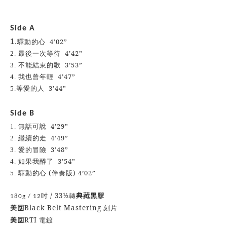
Side A
4’02”
1.
驛動的心
4’42”
2.
最後一次等待
3’53”
3.
不能結束的歌
4’47”
4.
我也曾年輕
3’44”
5.
等愛的人
Side B
4’29”
1.
無話可說
4’49”
2.
繼續的走
3’48”
3.
愛的冒險
3’54”
4.
如果我醉了
(
) 4’02”
5.
驛動的心
伴奏版
/ 33⅓
典藏黑膠
180g / 12
吋
轉
美國
Black Belt Mastering
刻片
美國
RTI
電鍍