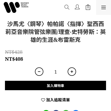
沙馬尤〈鋼琴〉帕帕諾〈指揮〉聖西西
莉亞音樂院管弦樂團/理查‧史特勞斯：英
雄的生涯&布雷斯克
NT$428
NT$408
加入購物車
加入追蹤清單