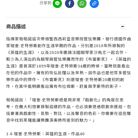
分享到
商品描述
指揮家帕帕諾這次帶領聖西西莉亞音樂院管弦樂團，發行德國作曲
家理查‧史特勞斯創作生涯早期的作品，分別是2018年所錄製的
《英雄的生涯》，以及2020年邀請法國鋼琴家沙馬尤一起合作、
較少為人演出的為鋼琴與管弦樂團而作的《布雷斯克》。《英雄的
生涯》是首演於1899年理查‧史特勞斯34歲的時候，當時就能看出
在他的作品中，擁有的恢弘壯闊以及早熟，該作品也是他眾多管弦
樂作品中的傑作。《布雷斯克》則是理查‧史特勞斯20歲初的創
作，在其中能明顯看出擁有布拉姆斯、舒曼與李斯特的影子。
帕帕諾說：「理查‧史特勞斯總是用非常『戲劇化』的角度在思
考。在義大利想要錄製這樣的作品，也必須要透過歌劇來連結，包
括要兼具戲劇性、氣勢、對比，以及聲音的色彩，你需要在這些聲
音中找到某種能讓樂團演奏時所達到的魅力。」
1-6 理查‧史特勞斯：英雄的生涯，作品40