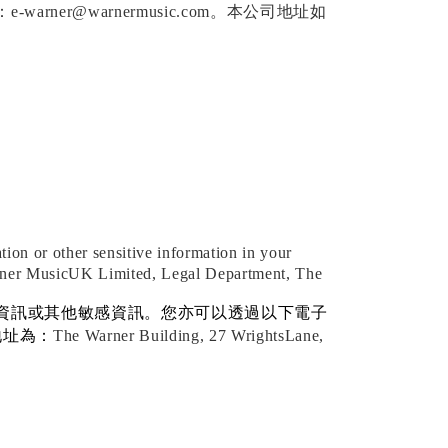
：
e-warner@warnermusic.com
。本公司地址如
tion or other sensitive information in your
arner MusicUK Limited, Legal Department, The
資訊或其他敏感資訊。您亦可以透過以下電子
地址為：
The Warner Building, 27 WrightsLane,