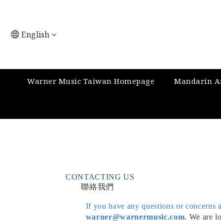
English
Warner Music Taiwan Homepage
Mandarin Ar
CONTACTING US
聯絡我們
If you have any questions or concerns a
warner@warnermusic.com
.
We are lo