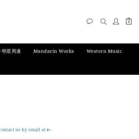
✨明星周邊
Mandarin Works
Western Music
contact us by email at
e-