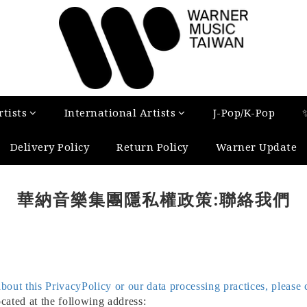
tists
International Artists
J-Pop/K-Pop
Delivery Policy
Return Policy
Warner Update
華納音樂集團隱私權政策:聯絡我們
bout this PrivacyPolicy or our data processing practices, please 
cated at the following address: