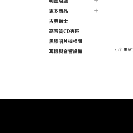
明星周邊
更多商品
古典爵士
高音質CD專區
黑膠唱片機相關
小宇 宋念宇 Xiao 
耳機與音響設備