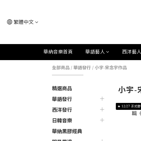
繁體中文
華納音樂首頁
華語藝人
西洋藝
全部商品
/
華語發行
/
小宇-宋念宇作品
小宇-
精選商品
華語發行
🔥 12/27 正式
西洋發行
日韓音樂
華納黑膠經典