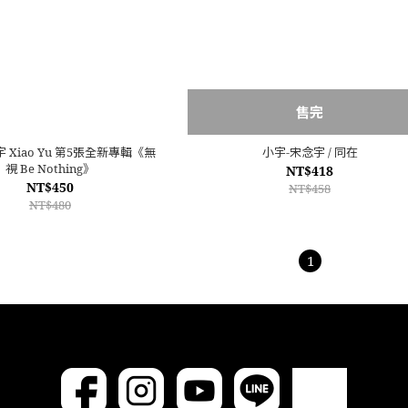
售完
Yu 第5張全新專輯《無
小宇-宋念宇 / 同在
視 Be Nothing》
NT$418
NT$450
NT$458
NT$480
1