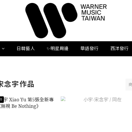
人
日韓藝人
✨明星周邊
華語發行
西洋發行
宋念宇作品
發行