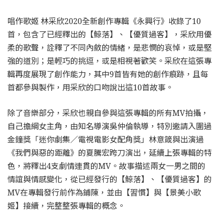
唱作歌姬 林采欣2020全新創作專輯《永興行》收錄了10
首，包含了已經釋出的【鯨落】、【優質過客】，采欣用優
柔的歌聲，詮釋了不同內斂的情緒，是悲憫的哀悼，或是堅
強的道別；是輕巧的挑逗，或是相視著歡笑。采欣在這張專
輯再度展現了創作能力，其中9首皆有她的創作痕跡，且每
首都參與製作，用采欣的口吻說出這10首故事。
除了音樂部分，采欣也親自參與這張專輯的所有MV拍攝，
自己擔綱女主角，由知名導演吳仲倫執導，特別邀請入圍過
金鐘獎「迷你劇集／電視電影女配角獎」林意箴與出演過
《我們與惡的距離》的夏騰宏跨刀演出，延續上張專輯的特
色，將釋出4支劇情連貫的MV。故事描述兩女一男之間的
情誼與情感變化，從已經發行的【鯨落】、【優質過客】的
MV在專輯發行前作為鋪陳，並由【習慣】與【景美小歌
姬】接續，完整整張專輯的概念。