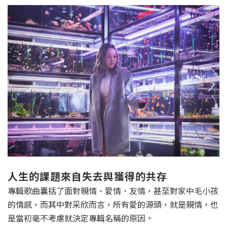
人生的課題來自失去與獲得的共存
專輯歌曲囊括了面對親情、愛情、友情，甚至對家中毛小孩
的情感，而其中對采欣而言，所有愛的源頭，就是親情，也
是當初毫不考慮就決定專輯名稱的原因。